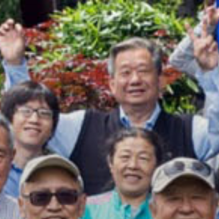
跳
至
内
容